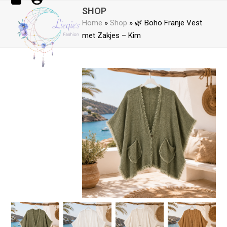
Open
Close
Skip
SHOP
mobile
mobile
to
Home
»
Shop
»
🌿 Boho Franje Vest
menu
menu
content
met Zakjes – Kim