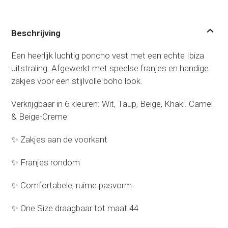
Franje
Vest
Beschrijving
met
Zakjes
Een heerlijk luchtig poncho vest met een echte Ibiza
-
uitstraling. Afgewerkt met speelse franjes en handige
Kim
zakjes voor een stijlvolle boho look.
aantal
Verkrijgbaar in 6 kleuren: Wit, Taup, Beige, Khaki. Camel
& Beige-Creme
✨ Zakjes aan de voorkant
✨ Franjes rondom
✨ Comfortabele, ruime pasvorm
✨ One Size draagbaar tot maat 44