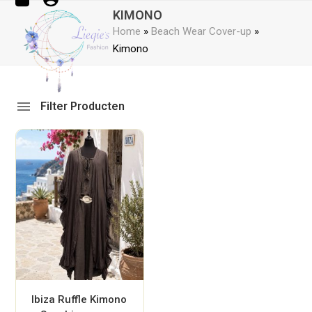
Open
Close
Skip
KIMONO
mobile
mobile
to
Home
»
Beach Wear Cover-up
»
menu
menu
content
Kimono
Filter Producten
Ibiza Ruffle Kimono