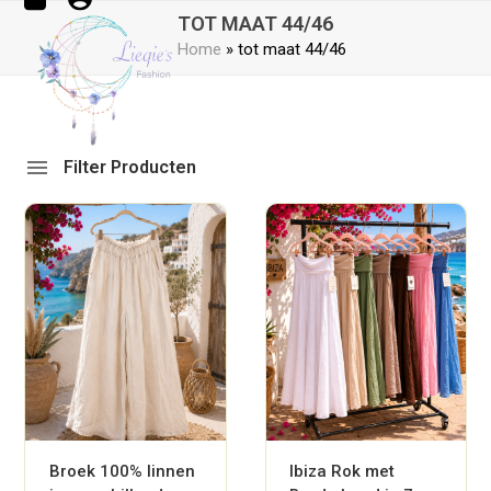
Open
Close
Skip
TOT MAAT 44/46
mobile
mobile
to
Home
»
tot maat 44/46
menu
menu
content
Filter Producten
Broek 100% linnen
Ibiza Rok met